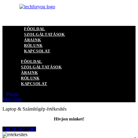
FŐOLDAL
SZOLGÁLTATÁSOK
ÁRAINK
RÓLUNK
KAPCSOLAT
FŐOLDAL
SZOLGÁLTATÁSOK
ÁRAINK
RÓLUNK
KAPCSOLAT
Phone
Mail-bulk
Laptop & Számítógép értékesítés
Hívjon minket!
+36 70 787 7285