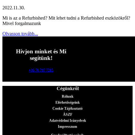
2022.11.30.
Mi is az a Refurbished? Mit lehet tudni a Refurbished eszközökről?
Mivel forgalmazunk
Olvasson tovább...
Hívjon minket és Mi
segítünk!
+36 70 787 7285
Cégünkről
Rólunk
Elérhetőségeink
Cookie Tájékoztató
ÁSZF
Adatvédelmi Irányelvek
Impresszum