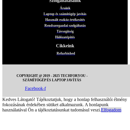
Szolgáltatásaink
Áraink
Laptop és számítógép javítás
Használt eszköz értékesítés
Rendszergazdai szolgáltatás
Távsegítség
Hálózatépítés
Cikkeink
Refurbished
COPYRIGHT @ 2019 - 2025 TECHFORYOU -
SZÁMÍTÓGÉP ÉS LAPTOP
JAVÍTÁS
Facebook-f
Kedves Látogató! Tájékoztatjuk, hogy a honlap felhasználói élmény
fokozásának érdekében sütiket alkalmazunk. A honlapunk
használatával Ön a tájékoztatásunkat tudomásul veszi.
Elfogadom