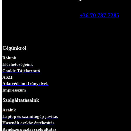
+36 70 787 7285
Cégünkről
Rólunk
Elérhetőségeink
Cookie Tájékoztató
ÁSZF
Adatvédelmi Irányelvek
Impresszum
Szolgáltatásaink
Áraink
Laptop és számítógép javítás
Használt eszköz értékesítés
Rendszergazdai szolgáltatás