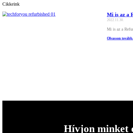
Cikkeink
Mi is az a 
2022.11.30.
Mi is az a Ref
Olvasson tovább.
Hívjon minket 