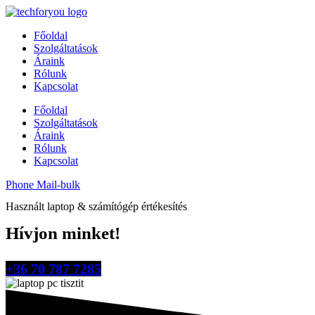
Főoldal
Szolgáltatások
Áraink
Rólunk
Kapcsolat
Főoldal
Szolgáltatások
Áraink
Rólunk
Kapcsolat
Phone
Mail-bulk
Használt laptop & számítógép értékesítés
Hívjon minket!
+36 70 787 7285