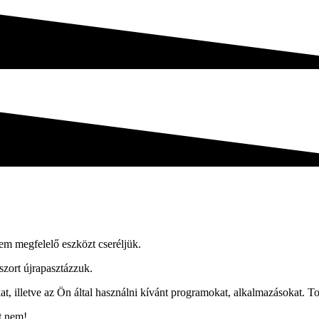
em megfelelő eszközt cseréljük.
szort újrapasztázzuk.
kat, illetve az Ön által használni kívánt programokat, alkalmazásokat. T
t nem!