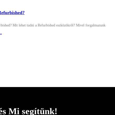
Refurbished?
urbished? Mit lehet tudni a Refurbished eszközökről? Mivel forgalmazunk
..
és Mi segítünk!